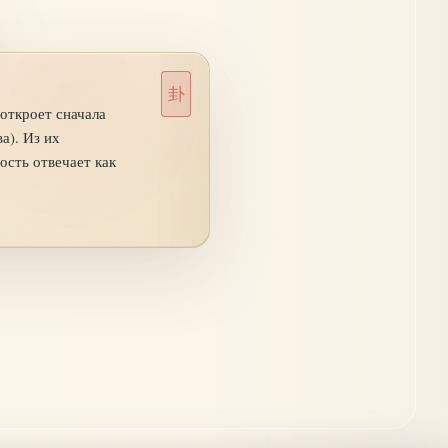
откроет сначала
а). Из их
ость отвечает как