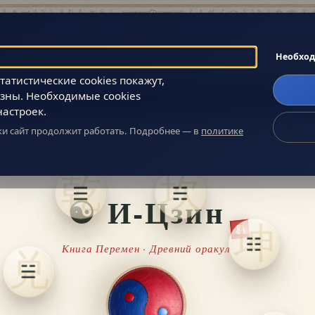
Поиск
Необхо
атистические cookies покажут,
зны. Необходимые cookies
Главное
Сообщество
О нас
настроек.
ики сайт продолжит работать. Подробнее — в
политике
☰
☵
☯ И-Цзин
☷
Книга Перемен · Древний оракул
☱