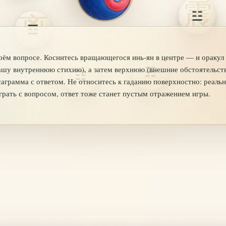
☳
☲
оём вопросе. Коснитесь вращающегося инь-ян в центре — и оракул 
шу внутреннюю стихию), а затем верхнюю (внешние обстоятельств
☴
☶
саграмма с ответом. Не относитесь к гаданию поверхностно: реальн
играть с вопросом, ответ тоже станет пустым отражением игры.