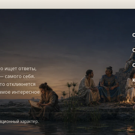
то ищет ответы,
— самого себя.
что откликнется
самое интересное
ационный характер.