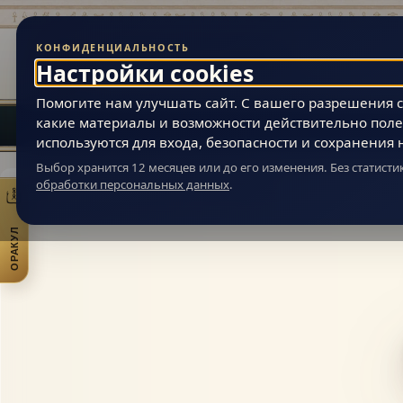
КОНФИДЕНЦИАЛЬНОСТЬ
Живая Эзотерика
Настройки cookies
МАГИЯ ВНУТРЕННЕЙ ВСЕЛЕННОЙ ЧЕЛОВЕКА
Помогите нам улучшать сайт. С вашего разрешения ст
какие материалы и возможности действительно поле
используются для входа, безопасности и сохранения 
Выбор хранится 12 месяцев или до его изменения. Без статист
обработки персональных данных
.
Живая Эзотерика
» Гадание по Книге Перемен
ОРАКУЛ
Открыть практики