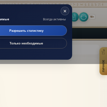
×
 по сайту
18+
Оракул
Личное
Включить т
димые
Всегда активны
Разрешить статистику
Только необходимые
ЛИЧНОЕ
От